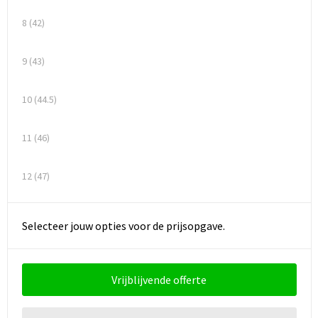
Schoenentassen
8 (42)
Schoudertassen
9 (43)
Sporttassen
10 (44.5)
Strandtassen
11 (46)
Tablettassen
Toilettassen
12 (47)
Waterbestendige tassen
Selecteer jouw opties voor de prijsopgave.
Goodiebags
Vrijblijvende offerte