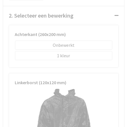
Schoenentassen
2. Selecteer een bewerking
Schoudertassen
Sporttassen
Achterkant (260x200 mm)
Strandtassen
Onbewerkt
1
Tablettassen
Toilettassen
Linkerborst (120x120 mm)
Waterbestendige tassen
Goodiebags