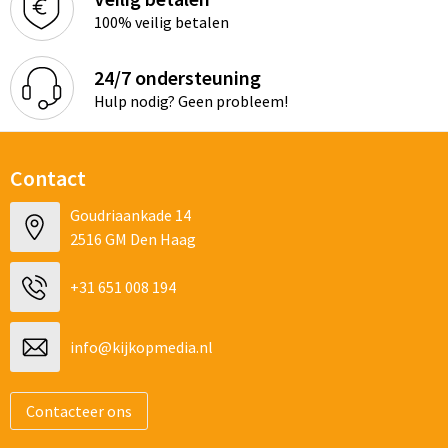
100% veilig betalen
24/7 ondersteuning
Hulp nodig? Geen probleem!
Contact
Goudriaankade 14
2516 GM Den Haag
+31 651 008 194
info@kijkopmedia.nl
Contacteer ons