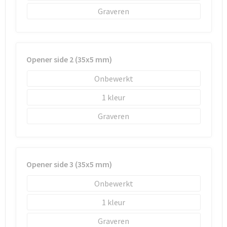
Schoenentassen
Graveren
Schoudertassen
Sporttassen
Opener side 2 (35x5 mm)
Strandtassen
Onbewerkt
1
Tablettassen
Graveren
Toilettassen
Waterbestendige tassen
Opener side 3 (35x5 mm)
Goodiebags
Onbewerkt
1
Graveren