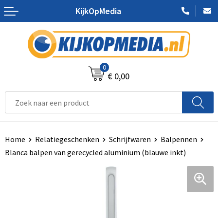
KijkOpMedia
Terug
Terug
Terug
Terug
Terug
Terug
Terug
Aanstekers
Accessoires voor pennen
Badtextiel en Douche
Clutches
Been- en voetbescherming
Hardloopetuis en gordels
Belettering
Anti-stress
Vulpennen
Bodywarmers
Crossbody tassen
Bodywarmers
Hardloopvestjes
Feestartikelen
0
€ 0,00
Bidons en Sportflessen
Luxe pennen
Broeken en Rokken
Accessoires voor tassen
Broeken en Rokken
Fitnessmaterialen
Snoep met logo
Elektronica, Gadgets en USB
Houten pennen
Caps, Hoeden en Mutsen
Autotassen
Caps, Hoeden en Mutsen
Fitnesshorloges
Watersnijden
Feestartikelen
Markeerstiften
Dekens, Fleecedekens en Kussens
Boodschappentassen
E.H.B.O.
Activity tracker
DVD- en CD productie
Home
Relatiegeschenken
Schrijfwaren
Balpennen
Blanca balpen van gerecycled aluminium (blauwe inkt)
Huis, Tuin en Keuken
Pennen in unieke vormen
Gilets
Collegetassen
Gereedschap
Sportarmbanden
Drukwerk
Kantoor en Zakelijk
Kinderschrijfwaren
Handschoenen en Sjaals
Documententassen
Gilets
Nordic walking
Stempels
Kerst
Potloden
Jassen
Draagtassen
Handschoenen en Sjaals
Springtouwen
Textiel- en zeefdruk