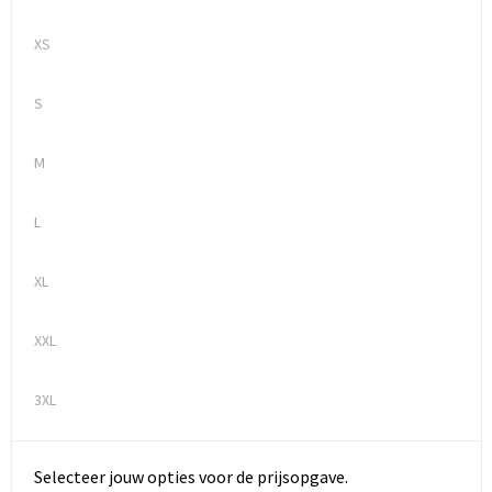
XS
S
M
L
XL
XXL
3XL
Selecteer jouw opties voor de prijsopgave.