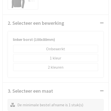
Schoenentassen
Schoudertassen
2. Selecteer een bewerking
Sporttassen
Strandtassen
linker borst (100x80mm)
Onbewerkt
Tablettassen
1
Toilettassen
2
Waterbestendige tassen
Goodiebags
3. Selecteer een maat
De minimale bestel afname is 1 stuk(s)