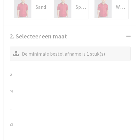
Schoenentassen
Sand
Sport Grey
White
Schoudertassen
Sporttassen
2. Selecteer een maat
Strandtassen
De minimale bestel afname is 1 stuk(s)
Tablettassen
S
Toilettassen
M
Waterbestendige tassen
L
Goodiebags
XL