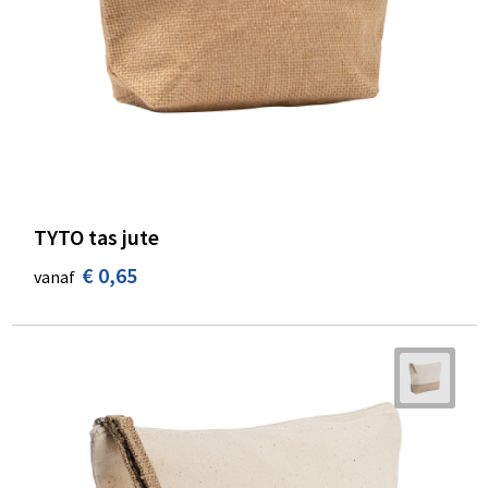
Schoenentassen
Schoudertassen
Sporttassen
Strandtassen
Tablettassen
TYTO tas jute
Toilettassen
€ 0,65
vanaf
Waterbestendige tassen
Goodiebags