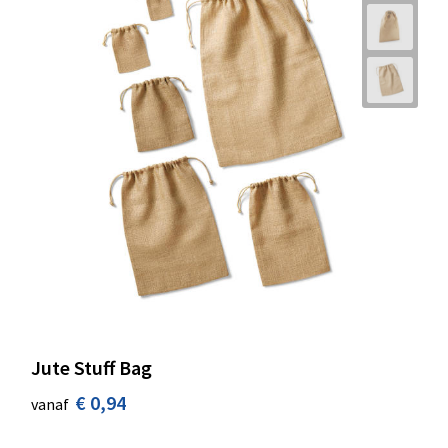
Jute Stuff Bag
€ 0,94
vanaf