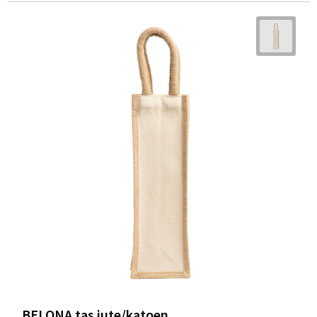
BELONA tas jute/katoen