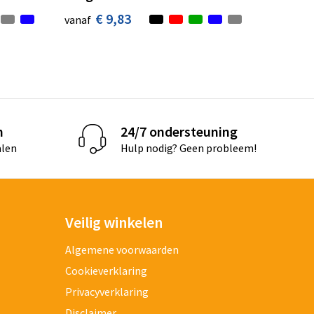
€ 9,83
vanaf
n
24/7 ondersteuning
alen
Hulp nodig? Geen probleem!
Veilig winkelen
Algemene voorwaarden
Cookieverklaring
Privacyverklaring
Disclaimer