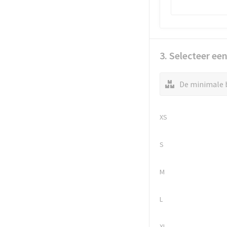
3. Selecteer ee
De minimale b
XS
S
M
L
XL