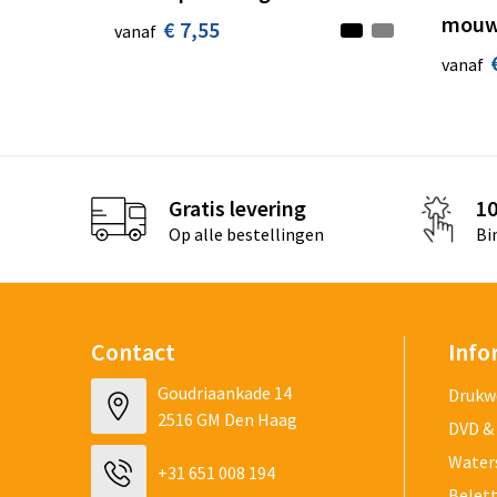
mouw
€ 7,55
vanaf
vanaf
Gratis levering
1
Op alle bestellingen
Bi
Contact
Info
Goudriaankade 14
Drukw
2516 GM Den Haag
DVD &
Water
+31 651 008 194
Belet