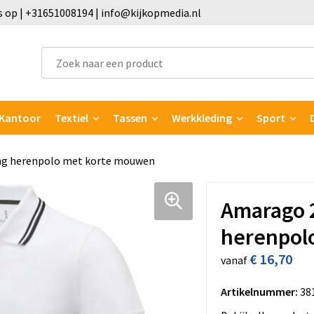
 op | +31651008194 | info@kijkopmedia.nl
Kantoor
Textiel
Tassen
Werkkleding
Sport
ng herenpolo met korte mouwen
Amarago 2
herenpol
€ 16,70
vanaf
Artikelnummer:
38