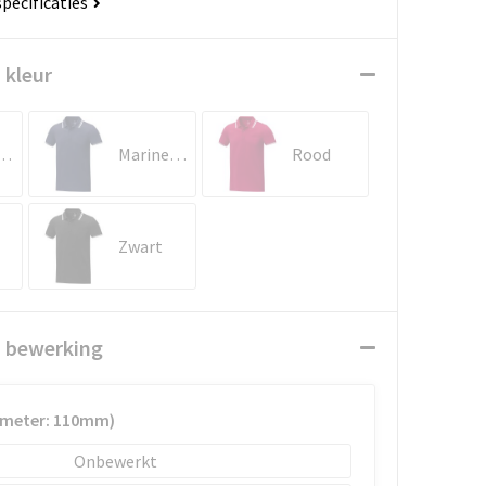
specificaties
 kleur
eerd grijs
Marineblauw
Rood
Zwart
n bewerking
iameter: 110mm)
Onbewerkt