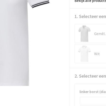
Bekijk alle product
1. Selecteer een
Gemêl
Wit
2. Selecteer ee
linker borst (d