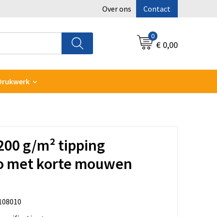
Over ons
Contact
0
€ 0,00
Drukwerk
00 g/m² tipping
o met korte mouwen
108010