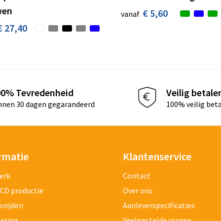
en
€ 5,60
vanaf
€ 27,40
00% Tevredenheid
Veilig betale
nnen 30 dagen gegarandeerd
100% veilig bet
rmatie
Klantenservice
erk
Contact
 CD productie
Over ons
snijden
Aanleverspecificaties
tering
Veelgestelde vragen