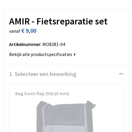
Sleutelhangers en Lanyards
Vesten
Lunchtassen
Schorten en Sloven
Snoepgoed
Matrozentassen
Sweaters
AMIR - Fietsreparatie set
€ 9,00
vanaf
Spellen voor binnen en buiten
Opbergtassen
T-Shirts
Artikelnummer:
MO8281-04
Sport
Opvouwbare tassen
Veiligheidsvesten en Veiligheidshesjes
Bekijk alle productspecificaties
Veiligheid, Auto en Fiets
Papieren tassen
Vesten
1. Selecteer een bewerking
Vrije tijd en Strand
Promotietassen
Gehoorbescherming
Reistassen
Bag front flap (50x25 mm)
Reistassensets
Rugzakken