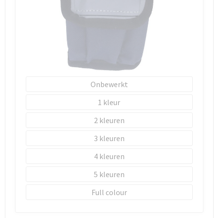
Schoenentassen
Schoudertassen
Sporttassen
Strandtassen
Onbewerkt
Tablettassen
1
2
Toilettassen
3
Waterbestendige tassen
4
Goodiebags
5
Full colour