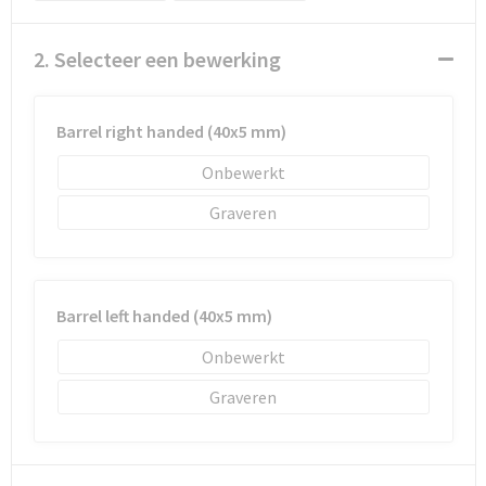
Schoenentassen
2. Selecteer een bewerking
Schoudertassen
Sporttassen
Barrel right handed (40x5 mm)
Strandtassen
Onbewerkt
Graveren
Tablettassen
Toilettassen
Barrel left handed (40x5 mm)
Waterbestendige tassen
Onbewerkt
Goodiebags
Graveren