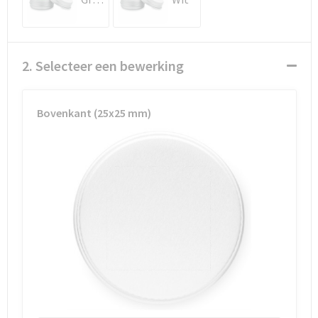
Schoenentassen
Schoudertassen
2. Selecteer een bewerking
Sporttassen
Strandtassen
Bovenkant (25x25 mm)
Tablettassen
Toilettassen
Waterbestendige tassen
Goodiebags