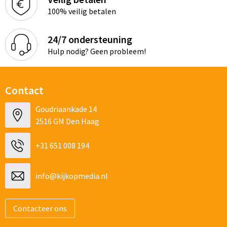
Schoenentassen
100% veilig betalen
Schoudertassen
24/7 ondersteuning
Sporttassen
Hulp nodig? Geen probleem!
Strandtassen
Contact
Tablettassen
Goudriaankade 14
2516 GM Den Haag
Toilettassen
+31 651 008 194
Waterbestendige tassen
Goodiebags
info@kijkopmedia.nl
Contacteer ons